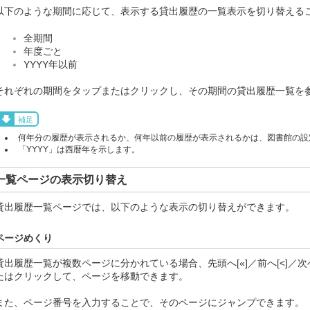
以下のような期間に応じて、表示する貸出履歴の一覧表示を切り替える
全期間
年度ごと
YYYY年以前
それぞれの期間をタップまたはクリックし、その期間の貸出履歴一覧を
補足
何年分の履歴が表示されるか、何年以前の履歴が表示されるかは、図書館の設
「YYYY」は西暦年を示します。
一覧ページの表示切り替え
貸出履歴一覧ページでは、以下のような表示の切り替えができます。
ページめくり
貸出履歴一覧が複数ページに分かれている場合、先頭へ[«]／前へ[<]／次へ
たはクリックして、ページを移動できます。
また、ページ番号を入力することで、そのページにジャンプできます。