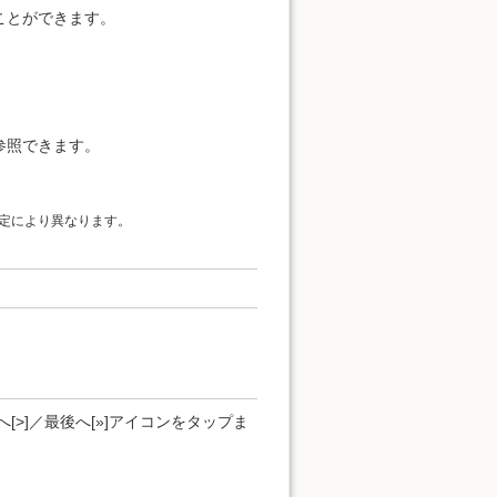
ことができます。
参照できます。
定により異なります。
[>]／最後へ[»]アイコンをタップま