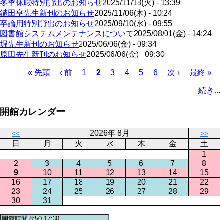
冬季休暇特別貸出のお知らせ
2025/11/18(火) - 13:39
鑓田亨先生新刊のお知らせ
2025/11/06(木) - 10:24
卒論用特別貸出のお知らせ
2025/09/10(水) - 09:55
図書館システムメンテナンスについて
2025/08/01(金) - 14:24
堀先生新刊のお知らせ
2025/06/06(金) - 09:34
原田先生新刊のお知らせ
2025/06/06(金) - 09:30
先
« 先頭
前
‹ 前
ペ
1
カ
2
ペ
3
ペ
4
ペ
5
ペ
6
次
次 ›
最
最終 »
頭
ペ
ー
レ
ー
ー
ー
ー
ペ
終
ペ
続き...
ペ
ー
ジ
ン
ジ
ジ
ジ
ジ
ー
ペ
ー
ー
ジ
ト
ジ
ー
ジ
開館カレンダー
ジ
ペ
ジ
送
ー
り
2026年 8月
<<
>>
ジ
日
月
火
水
木
金
土
1
2
3
4
5
6
7
8
9
10
11
12
13
14
15
16
17
18
19
20
21
22
23
24
25
26
27
28
29
30
31