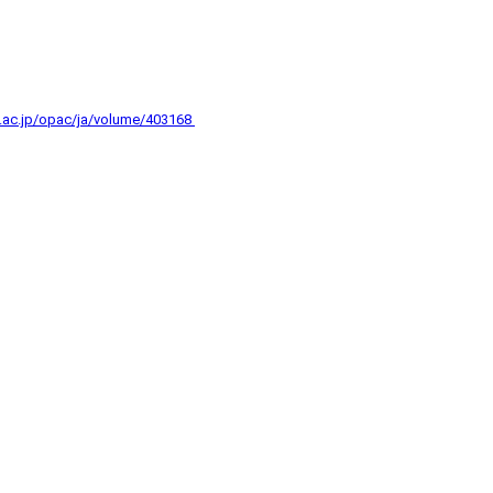
a.ac.jp/opac/ja/volume/403168