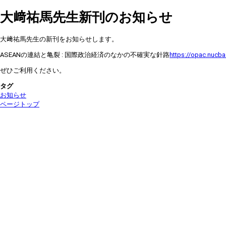
大﨑祐馬先生新刊のお知らせ
大﨑祐馬先生の新刊をお知らせします。
ASEANの連結と亀裂 : 国際政治経済のなかの不確実な針路
https://opac.nucb
ぜひご利用ください。
タグ
お知らせ
ページトップ
名古屋商科大学 総合図書館（中央情報センター）