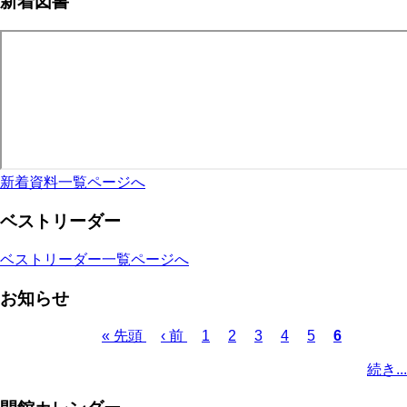
新着図書
新着資料一覧ページへ
ベストリーダー
ベストリーダー一覧ページへ
お知らせ
先
« 先頭
前
‹ 前
ペ
1
ペ
2
ペ
3
ペ
4
ペ
5
カ
6
頭
ペ
ー
ー
ー
ー
ー
レ
ペ
続き...
ペ
ー
ジ
ジ
ジ
ジ
ジ
ン
ー
ー
ジ
ト
ジ