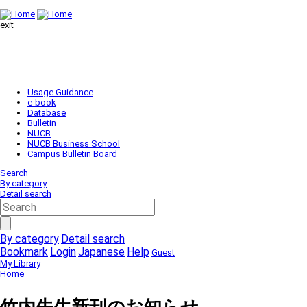
exit
Usage Guidance
e-book
Database
Bulletin
NUCB
NUCB Business School
Campus Bulletin Board
Search
By category
Detail search
By category
Detail search
Bookmark
Login
Japanese
Help
Guest
My Library
Home
竹内先生新刊のお知らせ